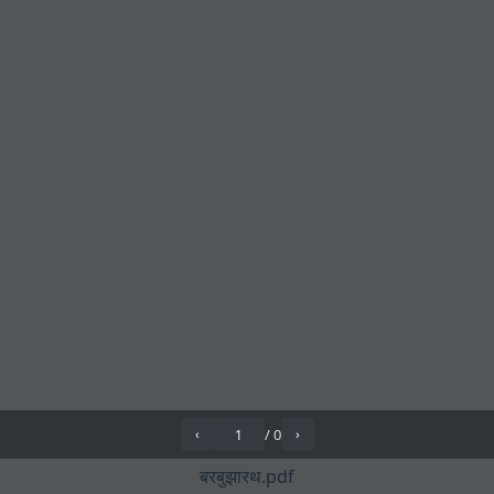
/
0
‹
›
बरबुझारथ.pdf