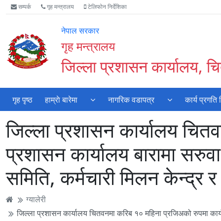
Accessibility
मुख्य
मुख्य
वेबसाइट
सम्पर्क
गृह मन्त्रालय
टेलिफोन निर्देशिका
Mode
सामाग्री
नेभिगेसन
खोजमा
सुरु
पढ्नुहाेस्
पढ्नुहाेस्
जानुहोस्
नेपाल सरकार
गर्नुहोस्
गृह मन्त्रालय
जिल्ला प्रशासन कार्यालय, 
गृह पृष्ठ
हाम्राे बारेमा
नागरिक वडापत्र
कार्य प्रगति
जिल्ला प्रशासन कार्यालय चितव
प्रशासन कार्यालय बारामा सरुवा 
समिति, कर्मचारी मिलन केन्द्र
ग्यालेरी
जिल्ला प्रशासन कार्यालय चितवनमा करिब १० महिना प्रजिअको रुपमा कार्यरत 