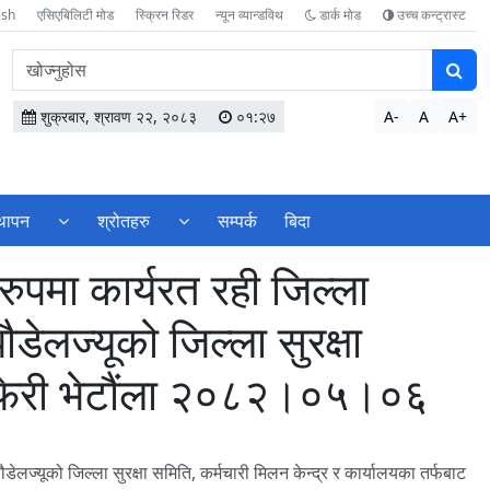
ish
एसिएबिलिटी मोड
स्क्रिन रिडर
न्यून व्यान्डविथ
डार्क मोड
उच्च कन्ट्रास्ट
वेबसाइटमा
सामग्री
खोज्नुहोस
शुक्रबार, श्रावण २२, २०८३
०१:२७
A-
A
A+
्थापन
श्रोतहरु
सम्पर्क
बिदा
पमा कार्यरत रही जिल्ला
डेलज्यूको जिल्ला सुरक्षा
था फेरी भेटौंला २०८२।०५।०६
लज्यूको जिल्ला सुरक्षा समिति, कर्मचारी मिलन केन्द्र र कार्यालयका तर्फबाट