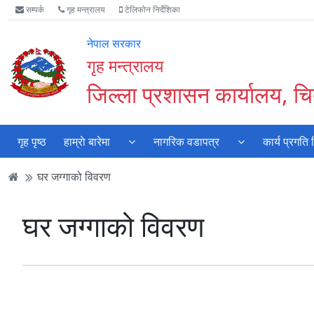
Accessibility
मुख्य
मुख्य
वेबसाइट
सम्पर्क
गृह मन्त्रालय
टेलिफोन निर्देशिका
Mode
सामाग्री
नेभिगेसन
खोजमा
सुरु
पढ्नुहाेस्
पढ्नुहाेस्
जानुहोस्
नेपाल सरकार
गर्नुहोस्
गृह मन्त्रालय
जिल्ला प्रशासन कार्यालय, 
गृह पृष्ठ
हाम्राे बारेमा
नागरिक वडापत्र
कार्य प्रगति
घर जग्गाको विवरण
घर जग्गाको विवरण