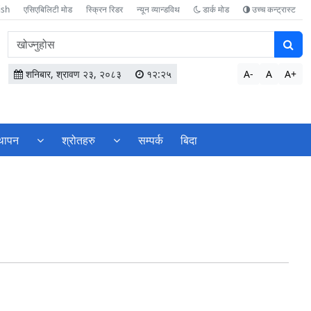
ish
एसिएबिलिटी मोड
स्क्रिन रिडर
न्यून व्यान्डविथ
डार्क मोड
उच्च कन्ट्रास्ट
वेबसाइटमा
सामग्री
खोज्नुहोस
शनिबार, श्रावण २३, २०८३
१२:२५
A-
A
A+
्थापन
श्रोतहरु
सम्पर्क
बिदा