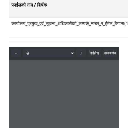
फाईलको नाम / शिर्षक
कार्यालय_प्रमुख_एवं_सूचना_अधिकारीको_सम्पर्क_नम्बर_र_ईमेल_ठेगाना