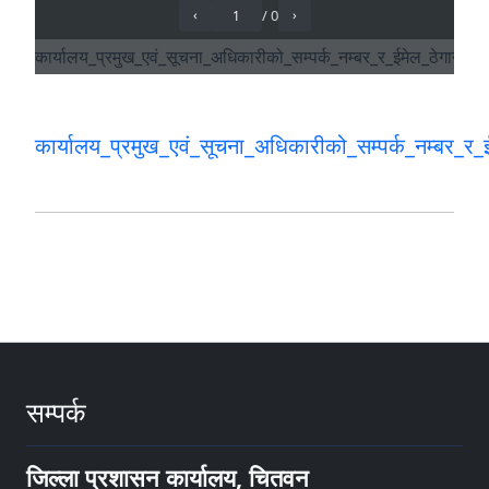
कार्यालय_प्रमुख_एवं_सूचना_अधिकारीको_सम्पर्क_नम्बर_र_
सम्पर्क
जिल्ला प्रशासन कार्यालय, चितवन