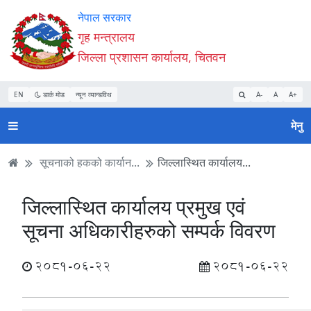
Accessibility
मुख्य
मुख्य
वेबसाइट
नेपाल सरकार
Mode
सामाग्री
नेभिगेसन
खोजमा
गृह मन्त्रालय
सुरु
पढ्नुहाेस्
पढ्नुहाेस्
जानुहोस्
जिल्ला प्रशासन कार्यालय, चितवन
गर्नुहोस्
EN
डार्क मोड
न्यून व्यान्डविथ
A-
A
A+
मेनु
सूचनाको हकको कार्यान...
जिल्लास्थित कार्यालय...
जिल्लास्थित कार्यालय प्रमुख एवं
सूचना अधिकारीहरुको सम्पर्क विवरण
2081-06-22
2081-06-22