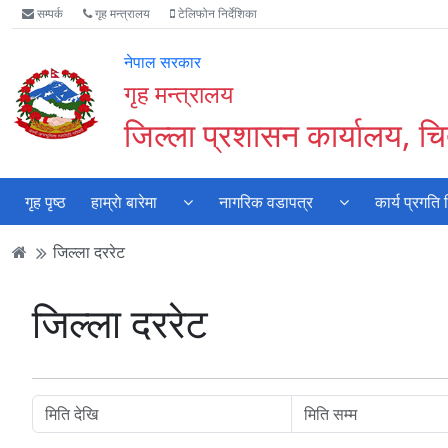
Accessibility
मुख्य
मुख्य
वेबसाइट
सम्पर्क
गृह मन्त्रालय
टेलिफोन निर्देशिका
Mode
सामाग्री
नेभिगेसन
खोजमा
सुरु
पढ्नुहाेस्
पढ्नुहाेस्
जानुहोस्
नेपाल सरकार
गर्नुहोस्
गृह मन्त्रालय
जिल्ला प्रशासन कार्यालय, 
गृह पृष्ठ
हाम्राे बारेमा
नागरिक वडापत्र
कार्य प्रगति
जिल्ला दररेट
जिल्ला दररेट