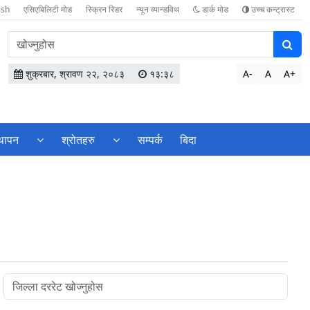
ish
एसिएबिलिटी मोड
स्क्रिन रिडर
न्यून व्यान्डविथ
डार्क मोड
उच्च कन्ट्रास्ट
वेबसाइटमा
सामग्री
खोज्नुहोस
शुक्रबार, श्रावण २२, २०८३
१३:३८
A-
A
A+
्थापन
श्रोतहरु
सम्पर्क
बिदा