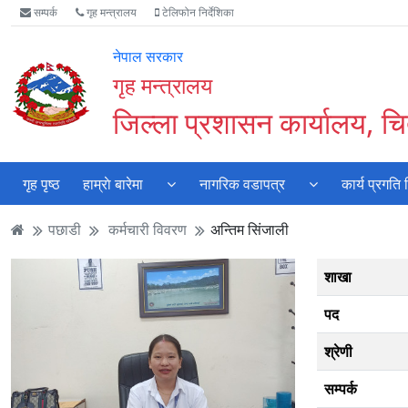
Accessibility
मुख्य
मुख्य
वेबसाइट
सम्पर्क
गृह मन्त्रालय
टेलिफोन निर्देशिका
Mode
सामाग्री
नेभिगेसन
खोजमा
सुरु
पढ्नुहाेस्
पढ्नुहाेस्
जानुहोस्
नेपाल सरकार
गर्नुहोस्
गृह मन्त्रालय
जिल्ला प्रशासन कार्यालय, 
गृह पृष्ठ
हाम्राे बारेमा
नागरिक वडापत्र
कार्य प्रगति
पछाडी
कर्मचारी विवरण
अन्तिम सिंजाली
शाखा
पद
श्रेणी
सम्पर्क