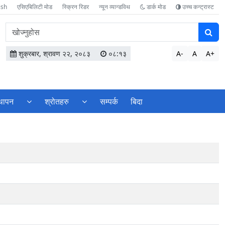
ish
एसिएबिलिटी मोड
स्क्रिन रिडर
न्यून व्यान्डविथ
डार्क मोड
उच्च कन्ट्रास्ट
वेबसाइटमा
सामग्री
खोज्नुहोस
शुक्रबार, श्रावण २२, २०८३
०८:१३
A-
A
A+
्थापन
श्रोतहरु
सम्पर्क
बिदा