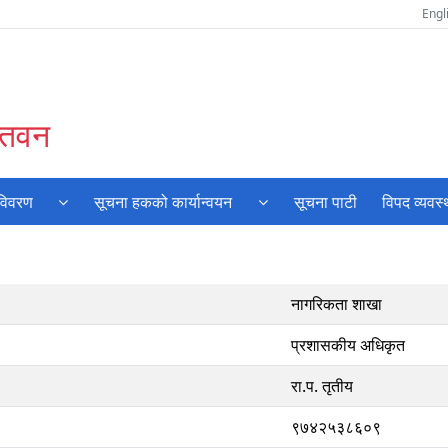
Engl
चितवन
 विवरण
सूचना हकको कार्यान्वयन
सूचना पाटी
विपद व्यवस
नागरिकता शाखा
प्रशासकीय अधिकृत
रा.प. तृतीय
९७४२५३८६०९