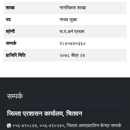
शाखा
नागरिकता शाखा
पद
नायब सुब्बा
श्रेणी
रा.प.अनं प्रथम
सम्पर्क
९८४५४४५३६०
हाजिरि मिति
२०७८ चैत्र २४
सम्पर्क
जिल्ला प्रशासन कार्यालय, चितवन
०५६-४९०८४४, ०५६-४९०२४५, जिल्ला आपत्‌कालिन केन्द्र सम्पर्क