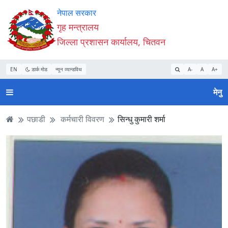
Accessibility
मुख्य
मुख्य
वेबसाइट
नेपाल सरकार
Mode
सामाग्री
नेभिगेसन
खोजमा
गृह मन्त्रालय
सुरु
पढ्नुहाेस्
पढ्नुहाेस्
जानुहोस्
जिल्ला प्रशासन कार्यालय, चितवन
गर्नुहोस्
EN
डार्क मोड
न्यून व्यान्डविथ
A-
A
A+
मेनु
पछाडी
कर्मचारी विवरण
सिन्धु कुमारी शर्मा