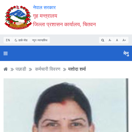
Accessibility
मुख्य
मुख्य
वेबसाइट
नेपाल सरकार
Mode
सामाग्री
नेभिगेसन
खोजमा
गृह मन्त्रालय
सुरु
पढ्नुहाेस्
पढ्नुहाेस्
जानुहोस्
जिल्ला प्रशासन कार्यालय, चितवन
गर्नुहोस्
EN
डार्क मोड
न्यून व्यान्डविथ
A-
A
A+
मेनु
पछाडी
कर्मचारी विवरण
यशोदा शर्मा