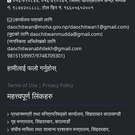
०५६-४९०८४४, ०५६-४९०२४५, जिल्ला आपत्‌कालिन केन्द्र सम्पर्क
नं. ९८४४२०८८८८, टोल फ्रि नं. १६६०५६५२००१
(कार्यालय पत्रको लागि
daochitwan@moha.gov.np/daochitwan1@gmail.com)
(मुद्दाको लागि daochitwanmudda@gmail.com)
(नागरिकता अभिलेखको लागि
daochitwanabhilekh@gmail.com
9815159997/9748709301)
हामीलाई फलो गर्नुहोस्
Terms of Use
|
Privacy Policy
महत्त्वपूर्ण लिंकहरु
प्रधानमन्त्री तथा मन्त्रिपरिषद्को कार्यालय, सिंहदरबार काठमाण्डौ
गृह मन्त्रालय, सिंहदरबार, काठमाडौं
संघीय मामिला तथा सामान्य प्रशासन मन्त्रालय, सिंहदरबार,