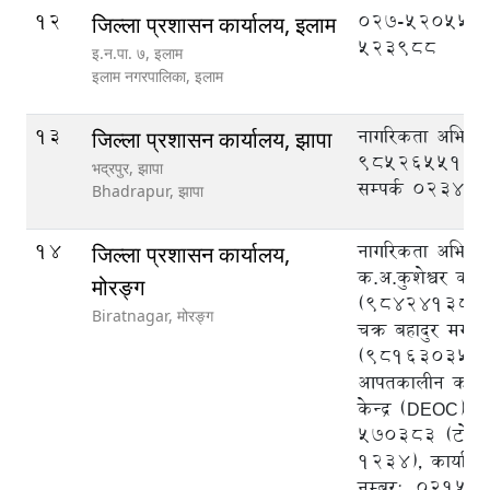
12
027-520555,
जिल्ला प्रशासन कार्यालय, इलाम
523988
इ‍‍‍‌.न.पा. ७, इलाम
इलाम नगरपालिका,
इलाम
13
नागरिकता अभिले
जिल्ला प्रशासन कार्यालय, झापा
9852655125, क
भद्रपुर, झापा
सम्पर्क ०२३४५
Bhadrapur,
झापा
14
नागरिकता अभिलेख
जिल्ला प्रशासन कार्यालय,
क.अ.कुशेश्वर का
मोरङ्ग
(9842413825)
Biratnagar,
मोरङ्ग
चक्र बहादुर मगर
(9816303540),
आपतकालीन कार्य
केन्द्र (DEOC),
570383 (टोल फ्र
1234), कार्याल
नम्बर:, 02151