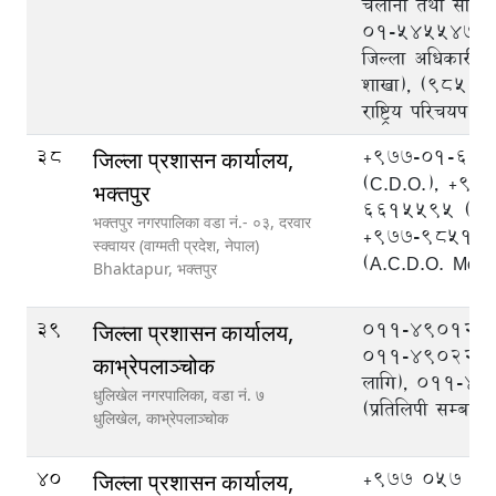
चलानी तथा सोधपु
०१-५४५५४७५ (प
जिल्ला अधिकारी का
शाखा), (९८५१
राष्ट्रिय परिचयप
38
+977-01-66
जिल्ला प्रशासन कार्यालय,
(C.D.O.), +97
भक्तपुर
6615595 (A.C
भक्तपुर नगरपालिका वडा नं.- ०३, दरवार
+977-98511
स्क्वायर (वाग्मती प्रदेश, नेपाल)
(A.C.D.O. Mobi
Bhaktapur,
भक्तपुर
39
०११-४९०१२३,
जिल्ला प्रशासन कार्यालय,
०११-४९०२२३ (
काभ्रेपलाञ्‍चोक
लागि), ०११-४
धुलिखेल नगरपालिका, वडा नं. ७
(प्रतिलिपी सम्बन्धी
धुलिखेल,
काभ्रेपलाञ्चोक
40
+977 057 52
जिल्ला प्रशासन कार्यालय,