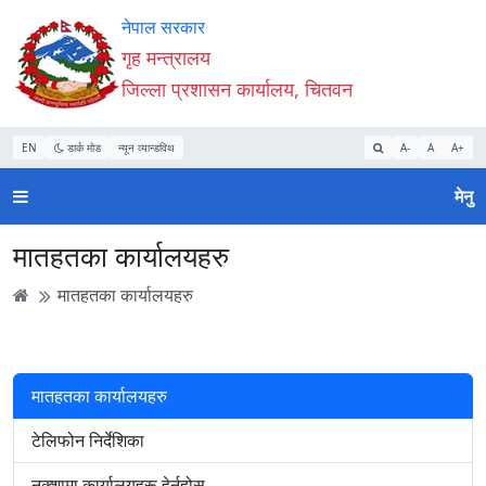
Accessibility
मुख्य
मुख्य
वेबसाइट
नेपाल सरकार
Mode
सामाग्री
नेभिगेसन
खोजमा
गृह मन्त्रालय
सुरु
पढ्नुहाेस्
पढ्नुहाेस्
जानुहोस्
जिल्ला प्रशासन कार्यालय, चितवन
गर्नुहोस्
EN
डार्क मोड
न्यून व्यान्डविथ
A-
A
A+
मेनु
मातहतका कार्यालयहरु
मातहतका कार्यालयहरु
मातहतका कार्यालयहरु
टेलिफोन निर्देशिका
नक्शामा कार्यालयहरू हेर्नुहोस्