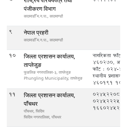
राष्ट्रिय परिचयपत्र तथा
पंजीकरण विभाग
काठमाडौँ म.न.पा.,
काठमाण्डौ
9
नेपाल प्रहरी
काठमाडौँ म.न.पा.,
काठमाण्डौ
10
नागरिकता फाँट 
जिल्ला प्रशासन कार्यालय,
460270, आर्थिक
ताप्लेजुङ
फाँट : 024-4
फुङलिङ नगरपालिका-३, ताप्लेजुङ
स्थानीय प्रशासन 
Phungling Municipality,
ताप्लेजुङ
460191
100
11
०२४५२२०८८,
जिल्ला प्रशासन कार्यालय,
०२४५२२२५०
पाँचथर
१६६०२४५२११
पाँचथर, फिदिम
फिदिम नगरपालिका,
पाँचथर