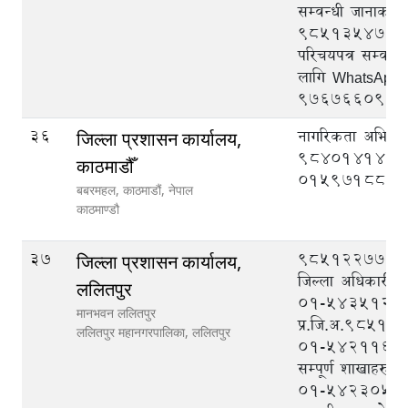
सम्वन्धी जानाकार
९८५१३५४७२७, राष
परिचयपत्र सम्वन्
लागि WhatsApp
९७६७६६०९३३
36
नागरिकता अभिलेख
जिल्ला प्रशासन कार्यालय,
9840141419
काठमाडौँ
015971880
बबरमहल, काठमाडौं, नेपाल
काठमाण्डौ
37
९८५१२२७७७७ (
जिल्ला प्रशासन कार्यालय,
जिल्ला अधिकारी),
ललितपुर
०१-५४३५१२९ 
मानभवन ललितपुर
प्र.जि.अ.9851
ललितपुर महानगरपालिका,
ललितपुर
०१-५४२११६५(पि
सम्पूर्ण शाखाहरुबा
०१-५४२३०५१ (द