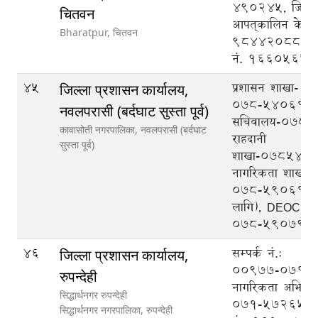
490245, जिल्ल
चितवन
आपत्‌कालिन केन्द्र 
Bharatpur,
चितवन
9844208888, ट
नं. 1660565
45
प्रशासन शाखा-
जिल्ला प्रशासन कार्यालय,
०७८-५४०६१७,
नवलपरासी (बर्दघाट सुस्ता पूर्व)
सचिवालय-०७८५
कावासोती नगरपालिका,
नवलपरासी (बर्दघाट
राहदानी
सुस्ता पूर्व)
शाखा-०७८५४०
नागरिकता शाखा-
०७८-५९०६१७ (
लागि), DEOC
०७८-५९०७९९
46
सम्पर्क नं.:
जिल्ला प्रशासन कार्यालय,
००९७७-०७१-५
रुपन्देही
नागरिकता अभिले
सिद्धार्थनगर रुपन्देही
०७१-५७२६५८
सिद्धार्थनगर नगरपालिका,
रुपन्देही