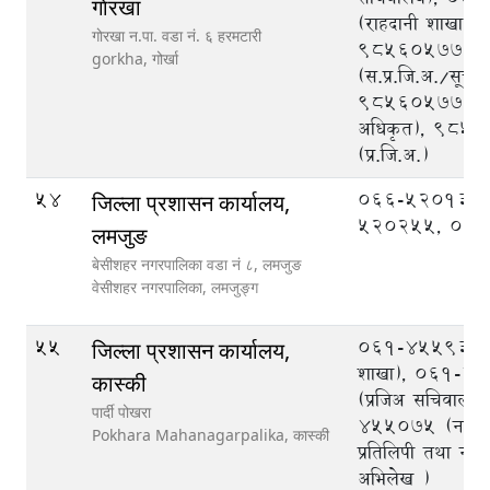
गाेरखा
(राहदानी शाखा),
गाेरखा न.पा. वडा नं. ६ हरमटारी
9856057778
gorkha,
गोर्खा
(स.प्र.जि.अ./सूचन
9856057780 (
अधिकृत), 985
(प्र.जि.अ.)
54
066-520133,
जिल्ला प्रशासन कार्यालय,
520255, 06
लमजुङ
बेसीशहर नगरपालिका वडा नं ८, लमजुङ
वेसीशहर नगरपालिका,
लमजुङ्ग
55
061-455936 (
जिल्ला प्रशासन कार्यालय,
शाखा), 061-4
कास्की
(प्रजिअ सचिवालय
पार्दी पोखरा
455075 (नागर
Pokhara Mahanagarpalika,
कास्की
प्रतिलिपी तथा ना
अभिलेख )