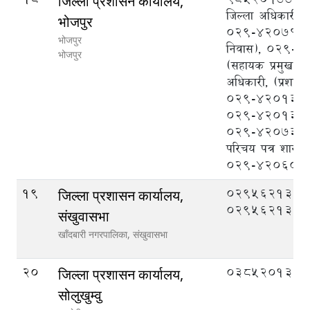
जिल्ला प्रशासन कार्यालय,
जिल्ला अधिकारी),
भोजपुर
०२९-४२०७१५ (क
भोजपुर
निवास), ०२९-
भोजपुर
(सहायक प्रमुख जि
अधिकारी, (प्रशासन
०२९-४२०१३५ना
०२९-४२०१३३/र
०२९-४२०७३० राष्
परिचय पत्र शाखा
०२९-४२०६०१
19
029562133,
जिल्ला प्रशासन कार्यालय,
029562134
संखुवासभा
खाँदबारी नगरपालिका,
संखुवासभा
20
038520132
जिल्ला प्रशासन कार्यालय,
सोलुखुम्वु