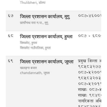
Thulibheri,
डोल्पा
67
087-460020
जिल्ला प्रशासन कार्यालय, मुगु
छायाँनाथ रारा न.पा.,
मुगु
68
०८७ - ६८००३
जिल्ला प्रशासन कार्यालय, हुम्ला
सिमकाेट, हुम्ला
सिमकाेट गाउँपालिका,
हुम्ला
69
प्रमुख जिल्ला अधि
जिल्ला प्रशासन कार्यालय, जुम्ला
९८५८३२७७७७
खलङ्गा बजार
०८७-५२००१२, स.
chandannath,
जुम्ला
९८५८३२०३८०
०८७-५२०११२, प
शाखाः ०८७-५२०१
शाखाः ९८४८०९
नागरिकता अभिलेख
९८४८३०५६८२,