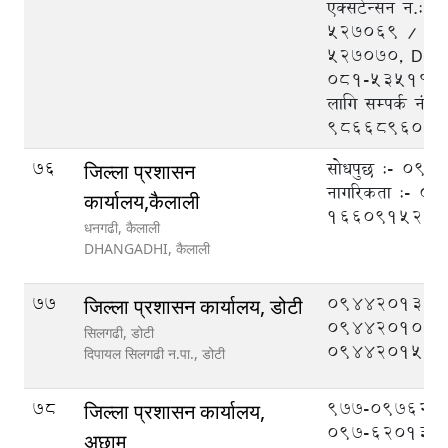
एक्सटेन्सन न.:
५२७०६९ / ५२
५२७०७०, DEO
०८१-५३५१११, 
लागि सम्पर्क नं.
9866896048
76
सोधपुछ :- 09
जिल्ला प्रशासन
नागरिकता :- 
कार्यालय,कैलाली
1660915211
धनगढी, कैलाली
DHANGADHI,
कैलाली
77
094420133,
जिल्ला प्रशासन कार्यालय, डोटी
094420108,
सिलगढी, डोटी
094420151
दिपायल सिलगढी न.पा.,
डोटी
78
977-097620
जिल्ला प्रशासन कार्यालय,
097-620133
अछाम