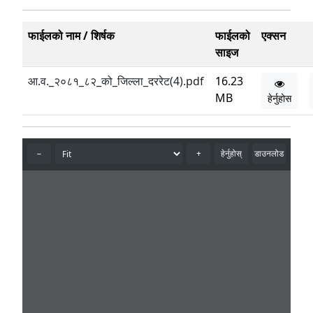
फाईलको नाम / शिर्षक
फाईलको
एक्सन
साइज
आ.व._२०८१_८२_को_जिल्ला_दररेट(4).pdf
16.23
MB
हेर्नुहोस