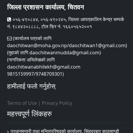
जिल्ला प्रशासन कार्यालय, चितवन
०५६-४९०८४४, ०५६-४९०२४५, जिल्ला आपत्‌कालिन केन्द्र सम्पर्क
नं. ९८४४२०८८८८, टोल फ्रि नं. १६६०५६५२००१
(कार्यालय पत्रको लागि
daochitwan@moha.gov.np/daochitwan1@gmail.com)
(मुद्दाको लागि daochitwanmudda@gmail.com)
(नागरिकता अभिलेखको लागि
daochitwanabhilekh@gmail.com
9815159997/9748709301)
हामीलाई फलो गर्नुहोस्
Terms of Use
|
Privacy Policy
महत्त्वपूर्ण लिंकहरु
प्रधानमन्त्री तथा मन्त्रिपरिषद्को कार्यालय, सिंहदरबार काठमाण्डौ