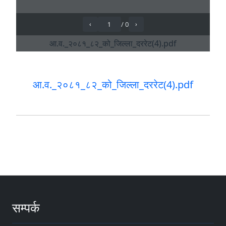
आ.व._२०८१_८२_को_जिल्ला_दररेट(4).pdf
सम्पर्क