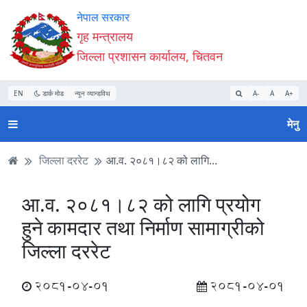
Accessibility
मुख्य
मुख्य
वेबसाइट
नेपाल सरकार
Mode
सामाग्री
नेभिगेसन
खोजमा
गृह मन्त्रालय
सुरु
पढ्नुहाेस्
पढ्नुहाेस्
जानुहोस्
जिल्ला प्रशासन कार्यालय, चितवन
गर्नुहोस्
EN
डार्क मोड
न्यून व्यान्डविथ
A-
A
A+
मेनु
जिल्ला दररेट
आ.व. २०८१।८२ को लागि...
आ.व. २०८१।८२ को लागि प्रयोग
हुने कामदार तथा निर्माण सामाग्रीको
जिल्ला दररेट
2081-04-01
2081-04-01