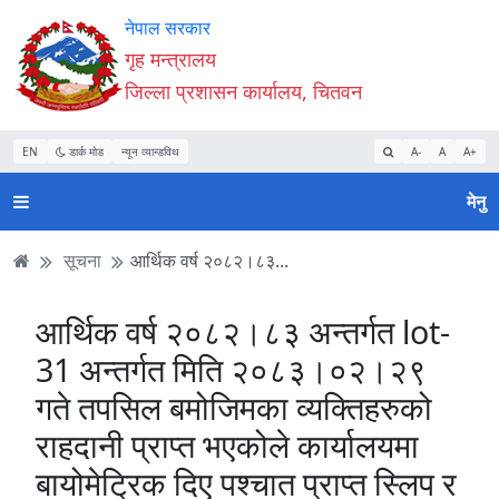
Accessibility
मुख्य
मुख्य
वेबसाइट
नेपाल सरकार
Mode
सामाग्री
नेभिगेसन
खोजमा
गृह मन्त्रालय
सुरु
पढ्नुहाेस्
पढ्नुहाेस्
जानुहोस्
जिल्ला प्रशासन कार्यालय, चितवन
गर्नुहोस्
EN
डार्क मोड
न्यून व्यान्डविथ
A-
A
A+
मेनु
सूचना
आर्थिक वर्ष २०८२।८३...
आर्थिक वर्ष २०८२।८३ अन्तर्गत lot-
31 अन्तर्गत मिति २०८३।०२।२९
गते तपसिल बमोजिमका व्यक्तिहरुको
राहदानी प्राप्त भएकोले कार्यालयमा
बायोमेट्रिक दिए पश्चात प्राप्त स्लिप र