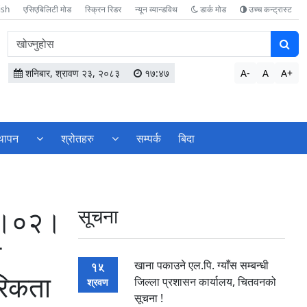
ish
एसिएबिलिटी मोड
स्क्रिन रिडर
न्यून व्यान्डविथ
डार्क मोड
उच्च कन्ट्रास्ट
वेबसाइटमा
सामग्री
खोज्नुहोस
शनिबार, श्रावण २३, २०८३
१७:४७
A-
A
A+
्थापन
श्रोतहरु
सम्पर्क
बिदा
८३।०२।
सूचना
े
खाना पकाउने एल.पि. ग्याँस सम्बन्धी
15
गरिकता
जिल्ला प्रशासन कार्यालय, चितवनको
श्रवण
सूचना !