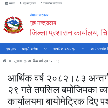
Accessibility
मुख्य
मुख्य
वेबसाइट
सम्पर्क
गृह मन्त्रालय
टेलिफोन निर्देशिका
Mode
सामाग्री
नेभिगेसन
खोजमा
सुरु
पढ्नुहाेस्
पढ्नुहाेस्
जानुहोस्
नेपाल सरकार
गर्नुहोस्
गृह मन्त्रालय
जिल्ला प्रशासन कार्यालय, 
गृह पृष्ठ
हाम्राे बारेमा
नागरिक वडापत्र
कार्य प्रगति
सूचना
आर्थिक वर्ष २०८२।८३...
आर्थिक वर्ष २०८२।८३ अन्तर
२९ गते तपसिल बमोजिमका व्यक्
कार्यालयमा बायोमेट्रिक दिए प