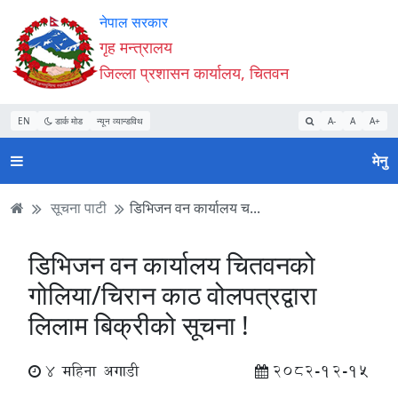
Accessibility
मुख्य
मुख्य
वेबसाइट
नेपाल सरकार
Mode
सामाग्री
नेभिगेसन
खोजमा
गृह मन्त्रालय
सुरु
पढ्नुहाेस्
पढ्नुहाेस्
जानुहोस्
जिल्ला प्रशासन कार्यालय, चितवन
गर्नुहोस्
EN
डार्क मोड
न्यून व्यान्डविथ
A-
A
A+
मेनु
सूचना पाटी
डिभिजन वन कार्यालय च...
डिभिजन वन कार्यालय चितवनको
गोलिया/चिरान काठ वोलपत्रद्वारा
लिलाम बिक्रीको सूचना !
4 महिना अगाडी
2082-12-15