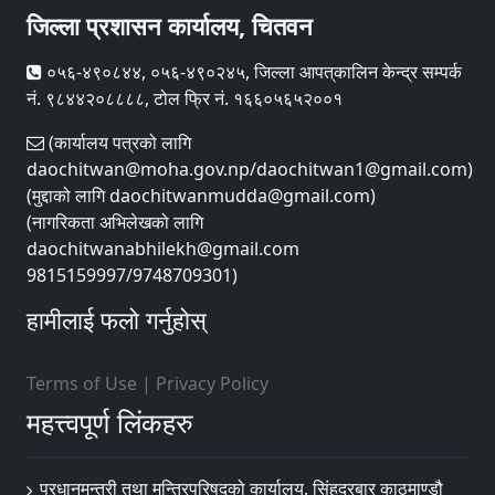
जिल्ला प्रशासन कार्यालय, चितवन
०५६-४९०८४४, ०५६-४९०२४५, जिल्ला आपत्‌कालिन केन्द्र सम्पर्क
नं. ९८४४२०८८८८, टोल फ्रि नं. १६६०५६५२००१
(कार्यालय पत्रको लागि
daochitwan@moha.gov.np/daochitwan1@gmail.com)
(मुद्दाको लागि daochitwanmudda@gmail.com)
(नागरिकता अभिलेखको लागि
daochitwanabhilekh@gmail.com
9815159997/9748709301)
हामीलाई फलो गर्नुहोस्
Terms of Use
|
Privacy Policy
महत्त्वपूर्ण लिंकहरु
प्रधानमन्त्री तथा मन्त्रिपरिषद्को कार्यालय, सिंहदरबार काठमाण्डौ