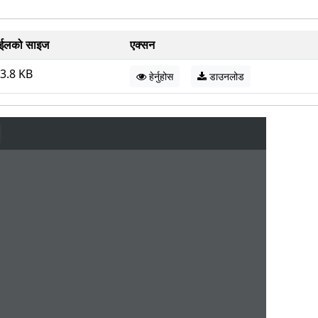
ईलको साइज
एक्सन
3.8 KB
हेर्नुहोस
डाउनलोड