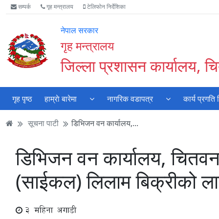
Accessibility
मुख्य
मुख्य
वेबसाइट
सम्पर्क
गृह मन्त्रालय
टेलिफोन निर्देशिका
Mode
सामाग्री
नेभिगेसन
खोजमा
सुरु
पढ्नुहाेस्
पढ्नुहाेस्
जानुहोस्
नेपाल सरकार
गर्नुहोस्
गृह मन्त्रालय
जिल्ला प्रशासन कार्यालय, 
गृह पृष्ठ
हाम्राे बारेमा
नागरिक वडापत्र
कार्य प्रगति
सूचना पाटी
डिभिजन वन कार्यालय,...
डिभिजन वन कार्यालय, चितवनक
(साईकल) लिलाम बिक्रीको लाग
3 महिना अगाडी