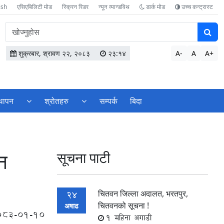
ish
एसिएबिलिटी मोड
स्क्रिन रिडर
न्यून व्यान्डविथ
डार्क मोड
उच्च कन्ट्रास्ट
वेबसाइटमा
सामग्री
खोज्नुहोस
शुक्रबार, श्रावण २२, २०८३
२३:१४
A-
A
A+
्थापन
श्रोतहरु
सम्पर्क
बिदा
न
सूचना पाटी
चितवन जिल्ला अदालत, भरतपुर,
24
चितवनको सूचना !
अषाढ
083-01-10
1 महिना अगाडी