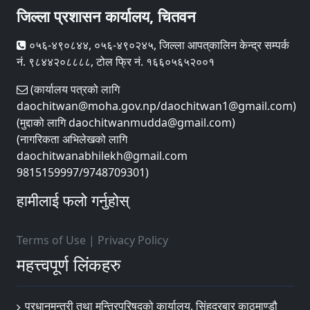
जिल्ला प्रशासन कार्यालय, चितवन
०५६-४९०८४४, ०५६-४९०२४५, जिल्ला आपत्‌कालिन केन्द्र सम्पर्क
नं. ९८४४२०८८८८, टोल फ्रि नं. १६६०५६५२००१
(कार्यालय पत्रको लागि
daochitwan@moha.gov.np/daochitwan1@gmail.com)
(मुद्दाको लागि daochitwanmudda@gmail.com)
(नागरिकता अभिलेखको लागि
daochitwanabhilekh@gmail.com
9815159997/9748709301)
हामीलाई फलो गर्नुहोस्
Terms of Use
|
Privacy Policy
महत्त्वपूर्ण लिंकहरु
प्रधानमन्त्री तथा मन्त्रिपरिषद्को कार्यालय, सिंहदरबार काठमाण्डौ