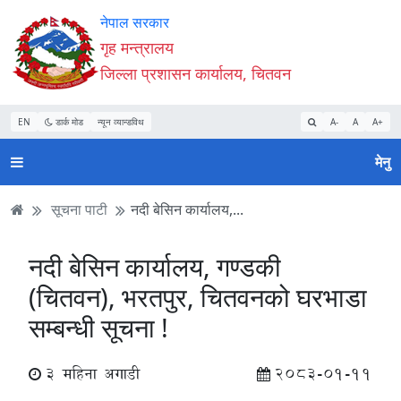
Accessibility
मुख्य
मुख्य
वेबसाइट
नेपाल सरकार
Mode
सामाग्री
नेभिगेसन
खोजमा
गृह मन्त्रालय
सुरु
पढ्नुहाेस्
पढ्नुहाेस्
जानुहोस्
जिल्ला प्रशासन कार्यालय, चितवन
गर्नुहोस्
EN
डार्क मोड
न्यून व्यान्डविथ
A-
A
A+
मेनु
सूचना पाटी
नदी बेसिन कार्यालय,...
नदी बेसिन कार्यालय, गण्डकी
(चितवन), भरतपुर, चितवनको घरभाडा
सम्बन्धी सूचना !
3 महिना अगाडी
2083-01-11