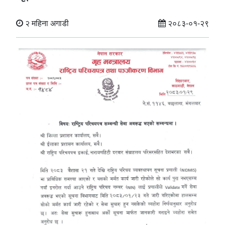
२ महिना अगाडी
२०८३-०१-२९