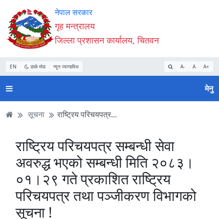
Accessibility
मुख्य
मुख्य
वेबसाइट
नेपाल सरकार
Mode
सामाग्री
नेभिगेसन
खोजमा
गृह मन्त्रालय
सुरु
पढ्नुहाेस्
पढ्नुहाेस्
जानुहोस्
जिल्ला प्रशासन कार्यालय, चितवन
गर्नुहोस्
EN
डार्क मोड
न्यून व्यान्डविथ
A-
A
A+
मेनु
सूचना
राष्ट्रिय परिचयपत्र...
राष्ट्रिय परिचयपत्र सम्बन्धी सेवा
अवरुद्ध भएको सम्बन्धी मिति २०८३।
०१।२९ गते प्रकाशित राष्ट्रिय
परिचयपत्र तथा पञ्जीकरण विभागको
सूचना !