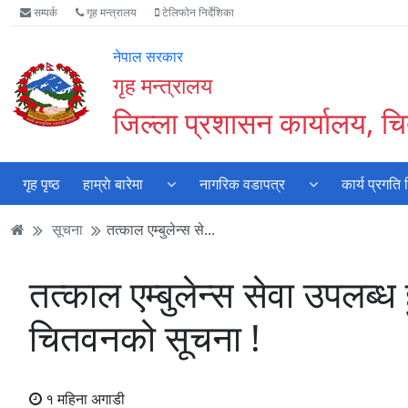
Accessibility
मुख्य
मुख्य
वेबसाइट
सम्पर्क
गृह मन्त्रालय
टेलिफोन निर्देशिका
Mode
सामाग्री
नेभिगेसन
खोजमा
सुरु
पढ्नुहाेस्
पढ्नुहाेस्
जानुहोस्
नेपाल सरकार
गर्नुहोस्
गृह मन्त्रालय
जिल्ला प्रशासन कार्यालय, 
गृह पृष्ठ
हाम्राे बारेमा
नागरिक वडापत्र
कार्य प्रगति
सूचना
तत्काल एम्बुलेन्स से...
तत्काल एम्बुलेन्स सेवा उपलब्ध 
चितवनको सूचना !
१ महिना अगाडी