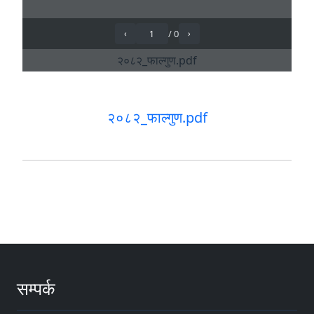
२०८२_फाल्गुण.pdf
सम्पर्क