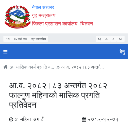
Accessibility
मुख्य
मुख्य
वेबसाइट
नेपाल सरकार
Mode
सामाग्री
नेभिगेसन
खोजमा
गृह मन्त्रालय
सुरु
पढ्नुहाेस्
पढ्नुहाेस्
जानुहोस्
जिल्ला प्रशासन कार्यालय, चितवन
गर्नुहोस्
EN
डार्क मोड
न्यून व्यान्डविथ
A-
A
A+
मेनु
मासिक कार्य प्रगति व...
आ.व. २०८२।८३ अन्तर्ग...
आ.व. २०८२।८३ अन्तर्गत २०८२
फाल्गुण महिनाको मासिक प्रगति
प्रतिवेदन
4 महिना अगाडी
2082-12-01