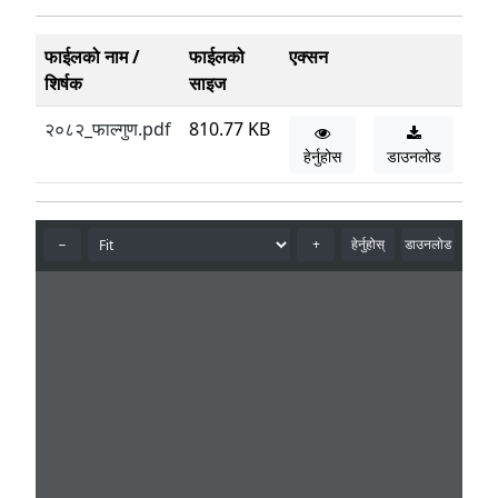
फाईलको नाम /
फाईलको
एक्सन
शिर्षक
साइज
२०८२_फाल्गुण.pdf
810.77 KB
हेर्नुहोस
डाउनलोड