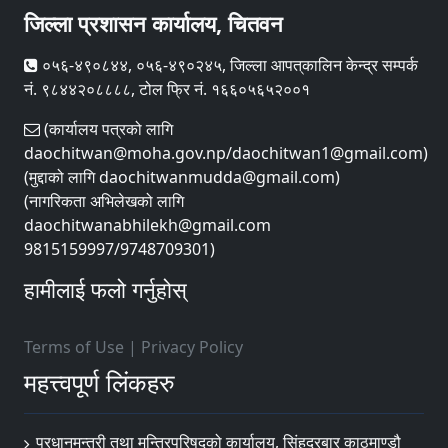
जिल्ला प्रशासन कार्यालय, चितवन
०५६-४९०८४४, ०५६-४९०२४५, जिल्ला आपत्‌कालिन केन्द्र सम्पर्क
नं. ९८४४२०८८८८, टोल फ्रि नं. १६६०५६५२००१
(कार्यालय पत्रको लागि
daochitwan@moha.gov.np/daochitwan1@gmail.com)
(मुद्दाको लागि daochitwanmudda@gmail.com)
(नागरिकता अभिलेखको लागि
daochitwanabhilekh@gmail.com
9815159997/9748709301)
हामीलाई फलो गर्नुहोस्
Terms of Use
|
Privacy Policy
महत्त्वपूर्ण लिंकहरु
प्रधानमन्त्री तथा मन्त्रिपरिषद्को कार्यालय, सिंहदरबार काठमाण्डौ