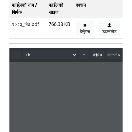
फाईलको नाम /
फाईलको
एक्सन
शिर्षक
साइज
२०८३_जेठ.pdf
766.38 KB
हेर्नुहोस
डाउनलोड