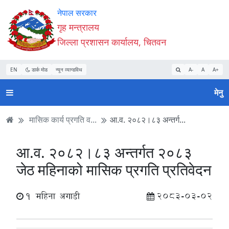
Accessibility
मुख्य
मुख्य
वेबसाइट
नेपाल सरकार
Mode
सामाग्री
नेभिगेसन
खोजमा
गृह मन्त्रालय
सुरु
पढ्नुहाेस्
पढ्नुहाेस्
जानुहोस्
जिल्ला प्रशासन कार्यालय, चितवन
गर्नुहोस्
EN
डार्क मोड
न्यून व्यान्डविथ
A-
A
A+
मेनु
मासिक कार्य प्रगति व...
आ.व. २०८२।८३ अन्तर्ग...
आ.व. २०८२।८३ अन्तर्गत २०८३
जेठ महिनाको मासिक प्रगति प्रतिवेदन
1 महिना अगाडी
2083-03-02