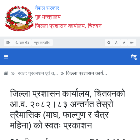
Accessibility
मुख्य
मुख्य
वेबसाइट
नेपाल सरकार
Mode
सामाग्री
नेभिगेसन
खोजमा
गृह मन्त्रालय
सुरु
पढ्नुहाेस्
पढ्नुहाेस्
जानुहोस्
जिल्ला प्रशासन कार्यालय, चितवन
गर्नुहोस्
EN
डार्क मोड
न्यून व्यान्डविथ
A-
A
A+
मेनु
स्वतः प्रकाशन एवं त्...
जिल्ला प्रशासन कार्य...
जिल्ला प्रशासन कार्यालय, चितवनको
आ.व. २०८२।८३ अन्तर्गत तेस्रो
त्रैमासिक (माघ, फाल्गुण र चैत्र
महिना) को स्वतः प्रकाशन