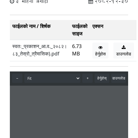
3 महिना अगाडी
2082-12-30
फाईलको नाम / शिर्षक
फाईलको
एक्सन
साइज
स्वतः_प्रकाशन_आ.व._२०८२।
6.73
८३_तेस्रो_त्रैमासिक).pdf
MB
हेर्नुहोस
डाउनलोड