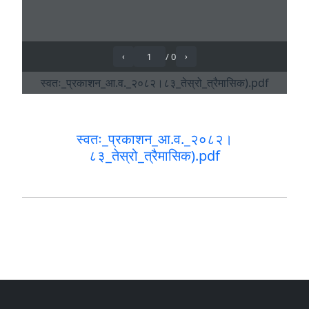
स्वतः_प्रकाशन_आ.व._२०८२।
८३_तेस्रो_त्रैमासिक).pdf