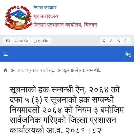
Accessibility
मुख्य
मुख्य
वेबसाइट
नेपाल सरकार
Mode
सामाग्री
नेभिगेसन
खोजमा
गृह मन्त्रालय
सुरु
पढ्नुहाेस्
पढ्नुहाेस्
जानुहोस्
जिल्ला प्रशासन कार्यालय, चितवन
गर्नुहोस्
EN
डार्क मोड
न्यून व्यान्डविथ
A-
A
A+
मेनु
स्वतः प्रकाशन एवं त्...
सूचनाको हक सम्बन्धी...
सूचनाको हक सम्बन्धी ऐन, २०६४ को
दफा ५ (३) र सूचनाको हक सम्बन्धी
नियमावली २०६४ को नियम ३ बमोजिम
सार्वजनिक गरिएको जिल्ला प्रशासन
कार्यालयको आ.व. २०८१।८२